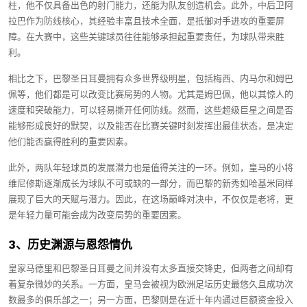
柱，他不仅具备出色的射门能力，还能为队友创造机会。此外，中后卫阿
拉巴作为防线核心，其经验丰富且技术全面，是抵御对手进攻的重要屏
障。在大赛中，这些关键球员往往能够承担起重要责任，为球队带来胜
利。
相比之下，巴黎圣日耳曼拥有众多世界级明星，包括梅西、内马尔和姆巴
佩等，他们都是可以改变比赛局势的人物。尤其是姆巴佩，他以其惊人的
速度和突破能力，可以轻易撕开任何防线。然而，这些超级巨星之间是否
能够形成良好的默契，以及能否在比赛关键时刻发挥出最佳状态，是决定
他们能否赢得胜利的重要因素。
此外，两队年轻球员的发展潜力也是值得关注的一环。例如，皇马的小将
维尼修斯逐渐成长为球队不可或缺的一部分，而巴黎的新秀如哈基米同样
展现了巨大的天赋与潜力。因此，在这场巅峰对决中，不仅仅是老将，更
是年轻力量可能会成为改变局势的重要因素。
3、历史渊源与恩怨情仇
皇家马德里和巴黎圣日耳曼之间并没有太多直接交锋史，但两者之间却有
着复杂微妙的关系。一方面，皇马会被视为欧洲足坛历史最悠久且成功次
数最多的俱乐部之一；另一方面，巴黎则是在近十年内通过巨额资金投入