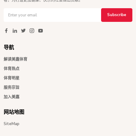
者，为打造更加健康、快乐的社会做出贡献。
Subscribe
导航
解读美嘉体育
体育热点
体育明星
服务宗旨
加入美嘉
网站地图
SiteMap