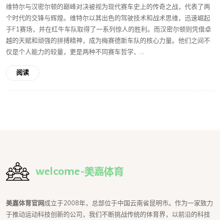
维特尔与汉密尔顿的巅峰对决被视为现代赛车史上的传奇之战，代表了两
个时代的交锋与辉煌。维特尔以其出色的驾驶技术和战术思维，迅速崛起
于F1赛场，并在红牛车队取得了一系列惊人的胜利。而汉密尔顿则凭借卓
越的天赋和顽强的拼搏精神，成为梅赛德斯车队的核心力量。他们之间不
仅是个人能力的较量，更是两种不同赛车哲学、...
阅读
美嘉体育官网
成立于2008年，总部位于中国云南省昆明市。作为一家致力
于推动运动科技创新的公司，我们不断挑战传统的体育界，以前沿的科技