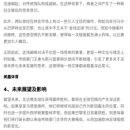
迅速崛起，对传统强队构成威胁。在这种背景下，两者之间产生了一种新
旧交替后的竞争意识。
此外，两队曾经在转会市场上有过一些引人注目的操作，例如当年内马尔
从巴萨转会至巴黎，也让其中不乏关于“金钱足球”的讨论。而如今随着时
间推移，这些恩怨情仇不断发酵，使得每一次碰面都充满火药味，让比赛
更加引人瞩目。
正因如此，这场巅峰对决不仅是一场简单的赛事，更是一种文化与理念上
的较量。传统豪门王者与新兴富豪俱乐部间不断碰撞，引发了更多关于足
球本质与未来发展的思考，这使得每一场交锋都承载着深远意义。
美嘉体育
4、未来展望及影响
展望未来，无论哪支球队获得最终胜利，都将在全球范围内产生深远影
响。如果皇家马德里捧杯，他们将继续巩固自己作为欧冠霸主的位置，同
时也进一步提升西甲联赛整体声誉。而如果巴黎圣日耳曼获胜，则意味着
他们将打破长期以来由传统豪门主导的大赛格局，从而加速欧洲足球版图
的新变化。