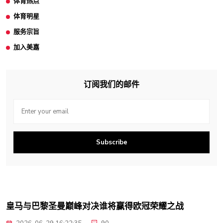
体育热点
体育明星
服务宗旨
加入美嘉
订阅我们的邮件
Subscribe
皇马与巴黎圣曼巅峰对决谁将赢得欧冠荣耀之战