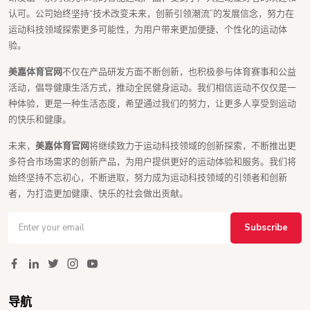
认可。公司始终坚持“技术改变未来，创新引领潮流”的发展信念，努力在
运动科技领域探索更多可能性，为用户带来更加便捷、个性化的运动体
验。
美嘉体育官网
不仅在产品研发方面不断创新，也积极参与体育赛事和公益
活动，倡导健康生活方式，推动全民健身运动。我们相信运动不仅仅是一
种体验，更是一种生活态度，希望通过我们的努力，让更多人享受到运动
的快乐和健康。
未来，
美嘉体育官网
将继续致力于运动科技领域的创新探索，不断推出更
多符合市场需求的创新产品，为用户提供更好的运动体验和服务。我们将
始终坚持不忘初心，不断进取，努力成为运动科技领域的引领者和创新
者，为打造更加健康、快乐的社会做出贡献。
Subscribe
导航