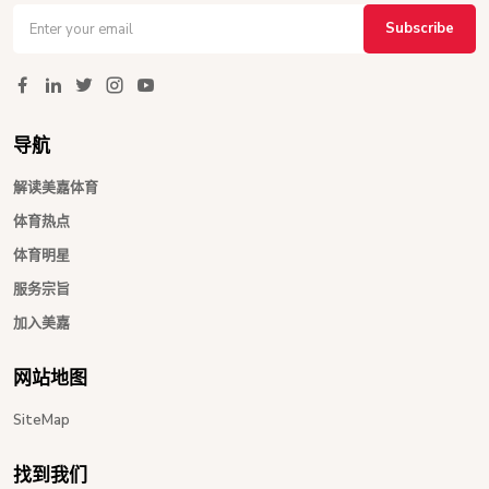
Subscribe
导航
解读美嘉体育
体育热点
体育明星
服务宗旨
加入美嘉
网站地图
SiteMap
找到我们