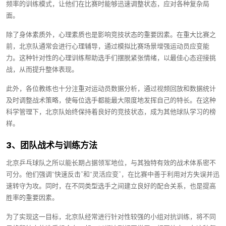
频率的训练模式，让他们在比赛时能够迅速调整状态，应对各种复杂局
面。
除了身体素质外，心理素质也是影响竞技状态的重要因素。在重大比赛之
前，北京队通常会进行心理辅导，通过模拟比赛场景增强运动员应变能
力。这种针对性的心理训练帮助选手们摆脱紧张情绪，以最佳心态迎接挑
战，从而提升整体表现。
此外，各位教练也十分注重对运动员数据分析，通过视频回放和数据统计
及时调整战术策略，使每位选手都能最大限度地发挥自己的特长。在这种
科学管理下，北京队始终保持着良好的竞技状态，成为其他球队学习的榜
样。
3、团队战术与训练方法
北京乒乓球队之所以能长期占据领军地位，与其独特有效的战术体系密不
可分。他们强调“快速反击”和“灵活应变”，在比赛中善于利用对方失误并迅
速转守为攻。同时，在不同类型选手之间建立良好的配合关系，也是提高
胜率的重要因素。
为了实现这一目标，北京队经常进行针对性较强的小组对抗训练，将不同