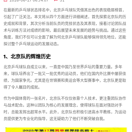
2026-06-27 06:34:07
51
在最新的乒乓球状态排名中，北京乒乓球队凭借其出色的表现稳居榜首，
引起了广泛关注。本文将从四个方面进行详细阐述，首先探索北京队的历
史成就和背景，其次分析当前队员的竞技状态及其表现，接着讨论团队战
术与训练方法对成绩的影响，最后展望未来发展的趋势与挑战。通过这些
角度，我们不仅可以全面了解为何北京乒乓球队能够保持领先地位，还能
探讨整个乒乓球运动的发展动态。
1、北京队的辉煌历史
北京乒乓球队自成立以来，一直是中国乃至世界乒坛的重要力量。多年
来，球队培养出了一批又一批优秀的运动员，他们在国内外比赛中屡获佳
绩，为国家争光。尤其是在世锦赛和奥运会等大型赛事中，北京队更是取
得了令人瞩目的成就。
作为中国体育的一张名片，北京队不仅仅依靠个人技术，更注重团队协作
与战术配合。这种以团队为核心的发展理念，使得球队在面对强劲对手
时，总能发挥出超常水平。此外，北京队也积极引进高水平教练，为运动
员提供更为专业化的指导，这无疑助力了他们不断突破自我。