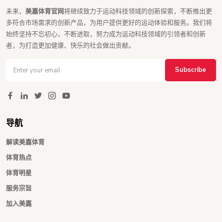
未来，
美嘉体育官网
将继续致力于运动科技领域的创新探索，不断推出更
多符合市场需求的创新产品，为用户提供更好的运动体验和服务。我们将
始终坚持不忘初心，不断进取，努力成为运动科技领域的引领者和创新
者，为打造更加健康、快乐的社会做出贡献。
Subscribe
导航
解读美嘉体育
体育热点
体育明星
服务宗旨
加入美嘉