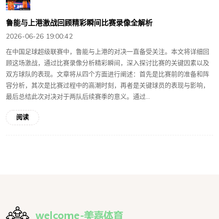
鲁能与上港激战回顾精彩瞬间比赛录像全解析
2026-06-26 19:00:42
在中国足球超级联赛中，鲁能与上港的对决一直备受关注。本文将详细回
顾这场激战，通过比赛录像分析精彩瞬间，深入探讨比赛的关键因素以及
双方球队的表现。文章将从四个方面进行阐述：首先是比赛前的准备和阵
容分析，其次是比赛过程中的高潮时刻，再者是关键球员的表现与影响，
最后总结此次对决对于两队后续赛季的意义。通过...
阅读