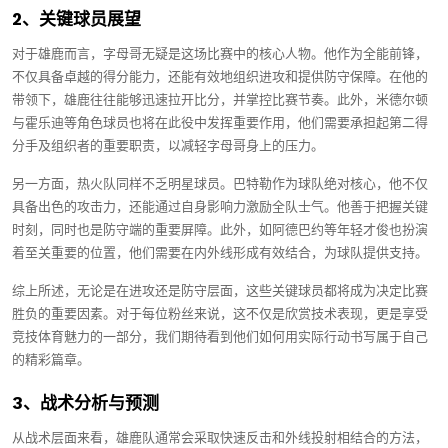
2、关键球员展望
对于雄鹿而言，字母哥无疑是这场比赛中的核心人物。他作为全能前锋，
不仅具备卓越的得分能力，还能有效地组织进攻和提供防守保障。在他的
带领下，雄鹿往往能够迅速拉开比分，并掌控比赛节奏。此外，米德尔顿
与霍乐迪等角色球员也将在此役中发挥重要作用，他们需要承担起第二得
分手及组织者的重要职责，以减轻字母哥身上的压力。
另一方面，热火队同样不乏明星球员。巴特勒作为球队绝对核心，他不仅
具备出色的攻击力，还能通过自身影响力激励全队士气。他善于把握关键
时刻，同时也是防守端的重要屏障。此外，如阿德巴约等年轻才俊也扮演
着至关重要的位置，他们需要在内外线形成有效结合，为球队提供支持。
综上所述，无论是在进攻还是防守层面，这些关键球员都将成为决定比赛
胜负的重要因素。对于每位粉丝来说，这不仅是欣赏技术表现，更是享受
竞技体育魅力的一部分，我们期待看到他们如何用实际行动书写属于自己
的精彩篇章。
3、战术分析与预测
从战术层面来看，雄鹿队通常会采取快速反击和外线投射相结合的方法，