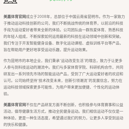
美嘉体育官网
成立于2008年，总部位于中国云南省昆明市。作为一家致力
于推动运动科技创新的公司，我们不断挑战传统的体育界，以前沿的科技
手段为运动爱好者带来全新的体验。公司团队由一群热爱体育、熟悉科技
的年轻人组成，不断探索如何运用最新的科技在运动领域中创新和突破。
我们专注于开发智能健身设备、数字化运动课程、虚拟训练平台等产品，
旨在帮助用户更好地享受运动乐趣，提升运动效果。
作为昆明市的本地企业，我们秉承“运动改变生活”的理念，致力于让更多
人参与到科技运动的潮流中。我们与多家体育学院、科研机构合作，共同
研发出一系列领先市场的智能运动产品，受到了广大运动爱好者的欢迎和
认可。公司始终坚持“技术改变未来，创新引领潮流”的发展信念，努力在
运动科技领域探索更多可能性，为用户带来更加便捷、个性化的运动体
验。
美嘉体育官网
不仅在产品研发方面不断创新，也积极参与体育赛事和公益
活动，倡导健康生活方式，推动全民健身运动。我们相信运动不仅仅是一
种体验，更是一种生活态度，希望通过我们的努力，让更多人享受到运动
的快乐和健康。