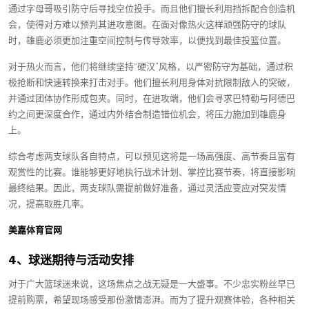
通过字母哥吸引防守后寻找空位投手。而且他们擅长利用挡拆配合创造机
会，使得对方难以预判其进攻意图。在面对像热火这样顽强防守的球队
时，雄鹿必须更加注重空间控制与传导效率，以便找到最佳投篮位置。
对于热火而言，他们将继续坚持“硬汉”风格，以严密防守为基础，通过积
极抢断和快速转换来打击对手。他们擅长利用身体对抗限制敌人的突破，
并通过团体协作形成包夹。同时，在进攻端，他们会寻求巴特勒与阿德巴
约之间更深度合作，通过内外结合制造错位机会，将压力施加到雄鹿身
上。
综合考虑两支球队各自特点，可以预见这将是一场高强度、高节奏且富有
观赏性的比赛。谁能够更好地执行战术计划、掌控比赛节奏，将直接影响
最终结果。因此，两支球队需提前做好准备，通过灵活应变应对突发情
况，提高取胜几率。
美嘉体育官网
4、球迷期待与活动安排
对于广大篮球迷来说，这场焦点之战无疑是一大盛事。不少忠实粉丝早已
提前购票，希望现场感受那份激情澎湃。而为了提升观赛体验，各种相关