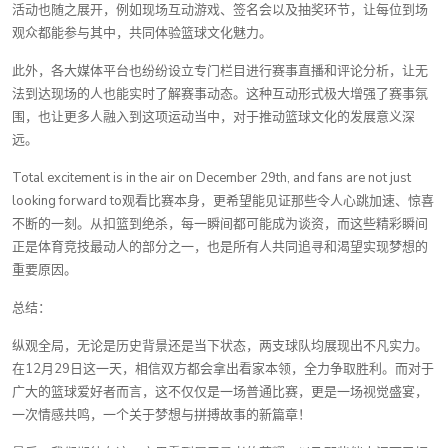
活动也随之展开，例如现场互动游戏、签名会以及抽奖环节，让每位到场
观众都能参与其中，共同体验篮球文化魅力。
此外，各大媒体平台也纷纷设立专门栏目进行赛事直播和评论分析，让无
法到达现场的人也能实时了解赛事动态。这种互动形式极大增强了赛事氛
围，也让更多人融入到这项运动当中，对于推动篮球文化的发展意义深
远。
Total excitement is in the air on December 29th, and fans are not just
looking forward to观看比赛本身，更希望能见证那些令人心跳加速、惊喜
不断的一刻。从扣篮到绝杀，每一瞬间都可能成为谈资，而这些精彩瞬间
正是体育竞技最动人的部分之一，也是所有人共同追寻和渴望实现梦想的
重要原因。
总结：
纵观全局，无论是历史背景还是当下状态，两支球队均展现出不凡实力。
在12月29日这一天，相信双方都会拿出看家本领，全力争取胜利。而对于
广大的篮球爱好者而言，这不仅仅是一场普通比赛，更是一场视觉盛宴，
一次情感共鸣，一个关于梦想与拼搏故事的新篇章！