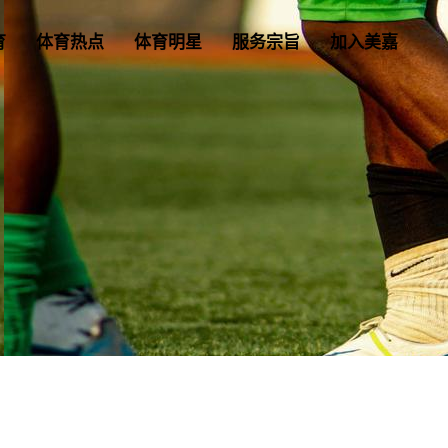
育
体育热点
体育明星
服务宗旨
加入美嘉