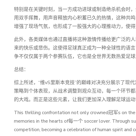
特别是在关键时刻，当一方成功进球或制造绝杀机会时，
用双手挥舞，用声音释放内心积蓄已久的热情，这种共鸣
增强了现场气氛，也形成了一股强大的心理推动力，使得
此外，各类媒体也通过直播将这种激情传播给更广泛的人
来的快乐或悲伤。这使得足球真正成为一种全球性的语言
争不仅仅属于两个参赛队伍，它也是全世界无数热爱足球
总结：
综上所述，“维vS里斯本竞技”的巅峰对决充分展示了现
策略到个体表现，从战术调整到观众互动，每一个环节都
的大戏。而正是这些元素，让我们更加深入理解足球运动
This thrilling confrontation not only crowned冠军s on the
memories in the hearts of每一个 soccer lover. Through su
competition, becoming a celebration of human spirit and