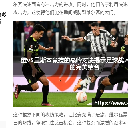
尔瓦快速而富有冲击力的进攻。同时，他们善于利用快速
攻击力，这使得他们能在瞬间威胁到维尔瓦的大门。
精彩
析
这种截然不同的攻防策略，让比赛充满了悬念。维尔瓦需
己的防线，争取抓住反击机会。这种复杂而激烈的战术斗