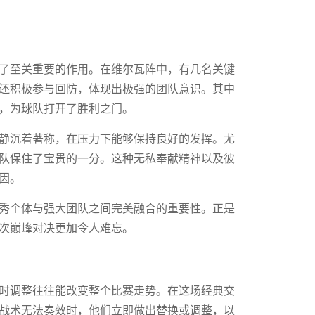
了至关重要的作用。在维尔瓦阵中，有几名关键
还积极参与回防，体现出极强的团队意识。其中
，为球队打开了胜利之门。
静沉着著称，在压力下能够保持良好的发挥。尤
队保住了宝贵的一分。这种无私奉献精神以及彼
因。
秀个体与强大团队之间完美融合的重要性。正是
次巅峰对决更加令人难忘。
时调整往往能改变整个比赛走势。在这场经典交
战术无法奏效时，他们立即做出替换或调整，以