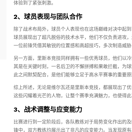
体验到了紧张刺激。
2、球员表现与团队合作
除了战术布局外，球员个人表现也在这场巅峰对决中起到
球员展现出了超凡脱俗的技术水平，他们不仅负责进攻，
一位前锋凭借其敏锐的位置感和高超技巧，多次制造威胁
另一方面，里斯本竞技同样拥有一些优秀球员，他们以冷
其是在关键时刻，一名后卫的不懈拼搏和果敢拦截，为球
此之间默契配合，是他们能够立足于高水平赛事的重要原
综上所述，无论是维尔瓦还是里斯本竞技，都展现出了优
这些闪耀着光芒的人物，让整个赛季充满魅力，也使得此
3、战术调整与应变能力
比赛进行到一定阶段后，各队教练对于局势变化作出的及
锋中，双方教练均展示出了非凡的应变能力。当发现原有