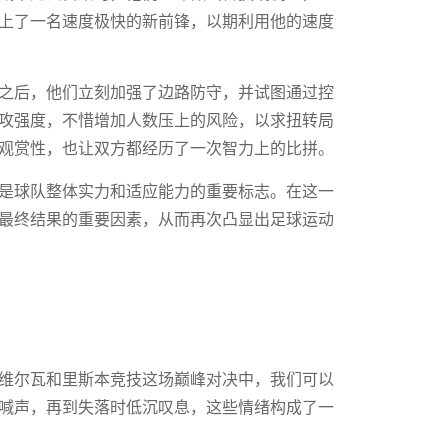
上了一名速度极快的新前锋，以期利用他的速度
之后，他们立刻加强了边路防守，并试图通过控
攻强度，不惜增加人数压上的风险，以求扭转局
观赏性，也让双方都经历了一次智力上的比拼。
是球队整体实力和适应能力的重要标志。在这一
最终结果的重要因素，从而再次凸显出足球运动
维尔瓦和里斯本竞技这场巅峰对决中，我们可以
喊声，再到失落时低沉叹息，这些情绪构成了一