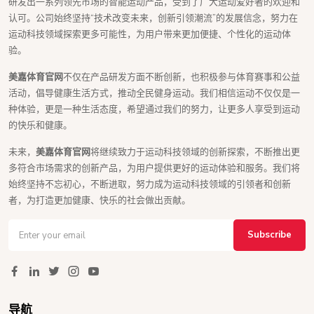
研发出一系列领先市场的智能运动产品，受到了广大运动爱好者的欢迎和
认可。公司始终坚持“技术改变未来，创新引领潮流”的发展信念，努力在
运动科技领域探索更多可能性，为用户带来更加便捷、个性化的运动体
验。
美嘉体育官网
不仅在产品研发方面不断创新，也积极参与体育赛事和公益
活动，倡导健康生活方式，推动全民健身运动。我们相信运动不仅仅是一
种体验，更是一种生活态度，希望通过我们的努力，让更多人享受到运动
的快乐和健康。
未来，
美嘉体育官网
将继续致力于运动科技领域的创新探索，不断推出更
多符合市场需求的创新产品，为用户提供更好的运动体验和服务。我们将
始终坚持不忘初心，不断进取，努力成为运动科技领域的引领者和创新
者，为打造更加健康、快乐的社会做出贡献。
Subscribe
导航