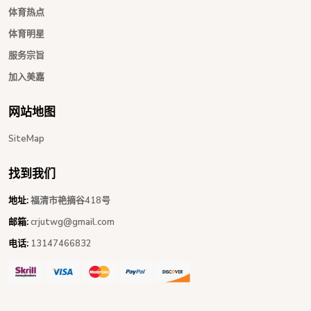
体育热点
体育明星
服务宗旨
加入美嘉
网站地图
SiteMap
找到我们
地址:
福清市艳摘谷418号
邮箱:
crjutwg@gmail.com
电话:
13147466832