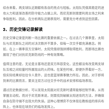
综合来看，两支球队近期都有各自的亮点与短板。太阳队凭借其稳定的进
攻火力和逐渐改善的防守能力占据上风，而尼克斯则需要利用主场之利来
争取胜利。因此，在分析两队近期表现时，需要充分考虑到这些因素。
2、历史交锋记录解读
历史交锋记录是判断一场比赛的重要依据之一。在过去几个赛季里，太阳
队与尼克斯队之间的对决次数并不算多，但每一次交手都充满悬念。例
如，在上一赛季双方交锋时，太阳凭借顽强拼搏取得胜利，而那场比赛也
展现了他们对抗尼克斯防线的一种有效策略。
值得注意的是，无论是主客场还是双方阵容变化，这些都没有改变两支球
队互相之间较量时所展现出的火药味。在某些时候，即便外界看好一方，
但实际结果却往往令人意外，这也是篮球赛事魅力所在。因此，对于即将
到来的比赛而言，要关注双方过往交手中的战术安排和临场表现。
通过历史数据分析，可以发现太阳面对尼克斯时通常能够控制节奏，从而
掌握主动权。而对于尼克斯来说，则需找到破解太阳进攻的方法，并确保
自身在防守端不出现大的失误。这种心理博弈不仅体现在教练组的排兵布
阵上，也体现在球员们的临场发挥上。