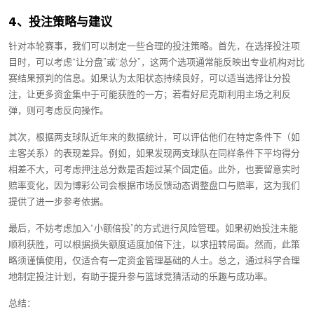
4、投注策略与建议
针对本轮赛事，我们可以制定一些合理的投注策略。首先，在选择投注项
目时，可以考虑“让分盘”或“总分”，这两个选项通常能反映出专业机构对比
赛结果预判的信息。如果认为太阳状态持续良好，可以适当选择让分投
注，让更多资金集中于可能获胜的一方；若看好尼克斯利用主场之利反
弹，则可考虑反向操作。
其次，根据两支球队近年来的数据统计，可以评估他们在特定条件下（如
主客关系）的表现差异。例如，如果发现两支球队在同样条件下平均得分
相差不大，可考虑押注总分数是否超过某个固定值。此外，也要留意实时
赔率变化，因为博彩公司会根据市场反馈动态调整盘口与赔率，这为我们
提供了进一步参考依据。
最后，不妨考虑加入“小额倍投”的方式进行风险管理。如果初始投注未能
顺利获胜，可以根据损失额度适度加倍下注，以求扭转局面。然而，此策
略须谨慎使用，仅适合有一定资金管理基础的人士。总之，通过科学合理
地制定投注计划，有助于提升参与篮球竞猜活动的乐趣与成功率。
总结：