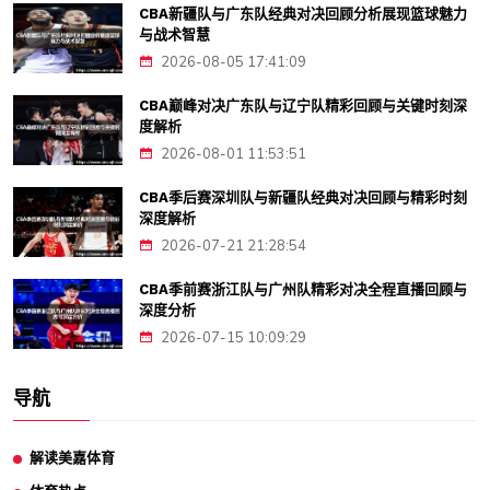
CBA新疆队与广东队经典对决回顾分析展现篮球魅力
与战术智慧
2026-08-05 17:41:09
CBA巅峰对决广东队与辽宁队精彩回顾与关键时刻深
度解析
2026-08-01 11:53:51
CBA季后赛深圳队与新疆队经典对决回顾与精彩时刻
深度解析
2026-07-21 21:28:54
CBA季前赛浙江队与广州队精彩对决全程直播回顾与
深度分析
2026-07-15 10:09:29
导航
解读美嘉体育