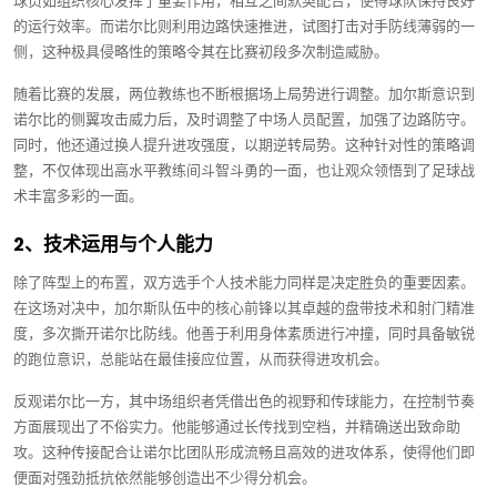
球员如组织核心发挥了重要作用，相互之间默契配合，使得球队保持良好
的运行效率。而诺尔比则利用边路快速推进，试图打击对手防线薄弱的一
侧，这种极具侵略性的策略令其在比赛初段多次制造威胁。
随着比赛的发展，两位教练也不断根据场上局势进行调整。加尔斯意识到
诺尔比的侧翼攻击威力后，及时调整了中场人员配置，加强了边路防守。
同时，他还通过换人提升进攻强度，以期逆转局势。这种针对性的策略调
整，不仅体现出高水平教练间斗智斗勇的一面，也让观众领悟到了足球战
术丰富多彩的一面。
2、技术运用与个人能力
除了阵型上的布置，双方选手个人技术能力同样是决定胜负的重要因素。
在这场对决中，加尔斯队伍中的核心前锋以其卓越的盘带技术和射门精准
度，多次撕开诺尔比防线。他善于利用身体素质进行冲撞，同时具备敏锐
的跑位意识，总能站在最佳接应位置，从而获得进攻机会。
反观诺尔比一方，其中场组织者凭借出色的视野和传球能力，在控制节奏
方面展现出了不俗实力。他能够通过长传找到空档，并精确送出致命助
攻。这种传接配合让诺尔比团队形成流畅且高效的进攻体系，使得他们即
便面对强劲抵抗依然能够创造出不少得分机会。