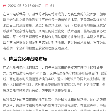
2026-05-30 16:09:47
61
在当今足球世界中，战术的对抗与博弈成为了比赛胜负的关键因素。加尔
斯与诺尔比之间的激烈对决不仅仅是一场普通的比赛，更是两位教练在战
术层面上的深度较量。通过分析这场比赛，我们可以更清晰地理解现代足
球战术的复杂性与魅力。从两队的阵型变化、技术运用、临场调整到心理
博弈，每一个环节都展现出足球作为团队运动的多维特征。本篇文章将从
四个方面详细探讨加尔斯与诺尔比对决所揭示的足球战术奥秘，旨在为读
者提供一个全新的视角去欣赏和理解这项运动。
1、阵型变化与战略布局
在加尔斯与诺尔比的对决中，首先呈现出来的是双方在阵型上的微妙差
异。加尔斯通常采用4141阵型，这种布局在防守时能够形成稳固的一线防
线，而在进攻时又能迅速转换为442，通过中场球员的插上支援前锋。而
诺尔比则偏向于433，这种形式使得球队在宽度和攻击性上更加突出，侧
翼球员能够频繁进行突破，为中路创造更多机会。
这种阵型上的不同直接影响了比赛中的控球方式和传球路线。加尔斯强调
控球率，通过横传和短传来消耗对方体力并寻找破绽。在此过程中，中场