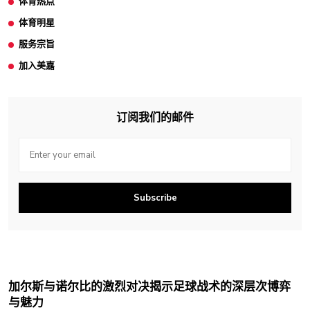
体育热点
体育明星
服务宗旨
加入美嘉
订阅我们的邮件
Subscribe
加尔斯与诺尔比的激烈对决揭示足球战术的深层次博弈
与魅力