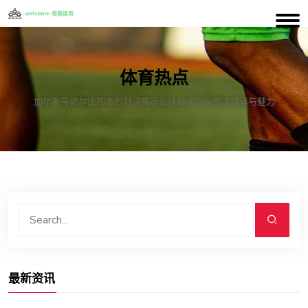
体育热点
加尔斯与诺尔比的激烈对决揭示足球战术的深层次博弈与魅力
最新资讯