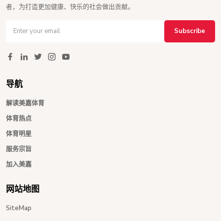
者，为打造更加健康、快乐的社会做出贡献。
Subscribe
导航
解读美嘉体育
体育热点
体育明星
服务宗旨
加入美嘉
网站地图
SiteMap