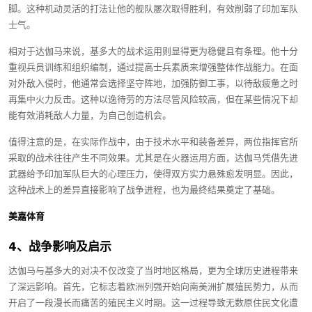
脚。这种机动灵活的打法让他的舰队屡次取得胜利，有效削弱了印加军队
士气。
相对于达伽马来说，基多大的战术运用则显得更为稳健且有条理。他十分
重视兵员训练和组织编制，通过提高士兵素质来增强整体作战能力。在面
对外敌入侵时，他通常会选择坚守阵地，加强防御工事，以待敌疲惫之时
再集中火力反击。这种以逸待劳的方法尽管风险较高，但在某些情况下却
能有效消耗敌人力量，为自己创造机会。
值得注意的是，在实际作战中，由于技术水平和装备差异，两位指挥官所
采取的战术往往产生不同效果。尤其是在火器运用方面，达伽马凭借先进
武器给予印加军队巨大的心理压力，使得双方实力悬殊愈发明显。因此，
这种战术上的差异直接影响了战争进程，也为最终结果奠定了基础。
美嘉体育
4、战争影响及启示
达伽马与基多大的对决不仅改变了当时地区格局，更为全球历史进程带来
了深远影响。首先，它标志着欧洲列强开始向南美洲扩展殖民势力，从而
开启了一段漫长而痛苦的殖民主义时期。这一过程导致无数原住民文化遭