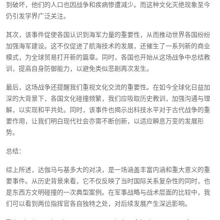
到破坏，他们的人口也因战争和疾病惨遭减少。而这种文化灭绝现象至今
仍引发学界广泛关注。
其次，该事件促使各国认识到海军力量的重要性，从而推动世界各国纷纷
加强海军建设。这不仅促进了航海技术的发展，还催生了一系列新的商业
模式，为全球贸易打开新的篇章。同时，各国也开始从这场战争中总结教
训，提高自身防御能力，以避免类似悲剧再次发生。
最后，这场战争还提醒我们重视文化交流的重要性。在如今全球化日益加
深的大背景下，各国文化碰撞频繁，我们应吸取历史教训，加强沟通与理
解，以实现和平共处。同时，该事件也揭示出科技水平对于古代战争的重
要作用，让我们明白现代社会亦需不断创新，以适应瞬息万变的发展形
势。
总结：
综上所述，达伽马与基多大的对决，是一场涵盖丰富内涵和重大意义的重
要事件。从历史背景来看，它不仅反映了当时国际关系复杂性的同时，也
是东西方文明碰撞的一次典型案例。在军事战略与战术层面的比较中，我
们可以看到两位指挥官各自独特之处，对后续发展产生深远影响。