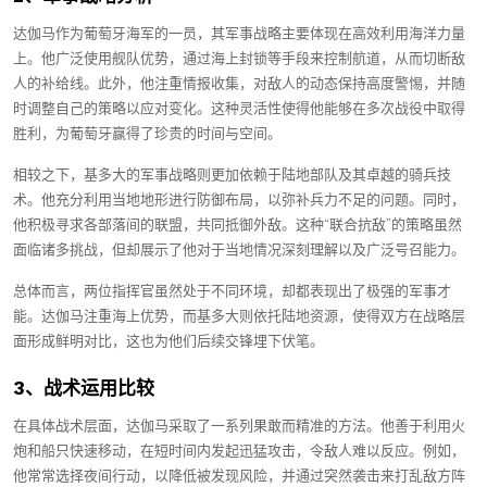
达伽马作为葡萄牙海军的一员，其军事战略主要体现在高效利用海洋力量
上。他广泛使用舰队优势，通过海上封锁等手段来控制航道，从而切断敌
人的补给线。此外，他注重情报收集，对敌人的动态保持高度警惕，并随
时调整自己的策略以应对变化。这种灵活性使得他能够在多次战役中取得
胜利，为葡萄牙赢得了珍贵的时间与空间。
相较之下，基多大的军事战略则更加依赖于陆地部队及其卓越的骑兵技
术。他充分利用当地地形进行防御布局，以弥补兵力不足的问题。同时，
他积极寻求各部落间的联盟，共同抵御外敌。这种“联合抗敌”的策略虽然
面临诸多挑战，但却展示了他对于当地情况深刻理解以及广泛号召能力。
总体而言，两位指挥官虽然处于不同环境，却都表现出了极强的军事才
能。达伽马注重海上优势，而基多大则依托陆地资源，使得双方在战略层
面形成鲜明对比，这也为他们后续交锋埋下伏笔。
3、战术运用比较
在具体战术层面，达伽马采取了一系列果敢而精准的方法。他善于利用火
炮和船只快速移动，在短时间内发起迅猛攻击，令敌人难以反应。例如，
他常常选择夜间行动，以降低被发现风险，并通过突然袭击来打乱敌方阵