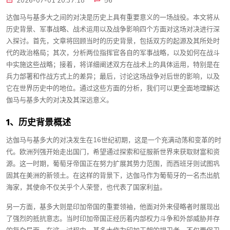
2026-07-01 20:37:18
56
达伽马与基多大之间的对决是历史上具有重要意义的一场战役。本文将从
历史背景、军事战略、战术运用以及战争影响四个方面对这场对决进行深
入探讨。首先，文章将回顾当时的历史背景，包括双方的起源及其所处时
代的政治格局；其次，分析两位指挥官各自的军事战略，以及如何在战斗
中实施这些战略；接着，将详细阐述双方在战术上的具体运用，特别是在
兵力部署和作战方式上的差异；最后，讨论这场战争对后世的影响，以及
它在世界历史中的地位。通过这些方面的分析，我们可以更全面地理解达
伽马与基多大的对决及其深远意义。
1、历史背景概述
达伽马与基多大的对决发生在16世纪初期，这是一个充满动荡和变革的时
代。欧洲列强开始走出国门，希望通过探索和征服新世界来获取财富和资
源。这一时期，葡萄牙帝国正在努力扩展其势力范围，而西班牙则试图巩
固其在美洲的新领土。在这样的背景下，达伽马作为葡萄牙的一名杰出航
海家，其使命不仅关乎个人荣誉，也代表了国家利益。
另一方面，基多大则是印加帝国的重要领袖，他面对外来侵略者时展现出
了强烈的抵抗意志。当时印加帝国正经历着内部权力斗争和外部威胁并存