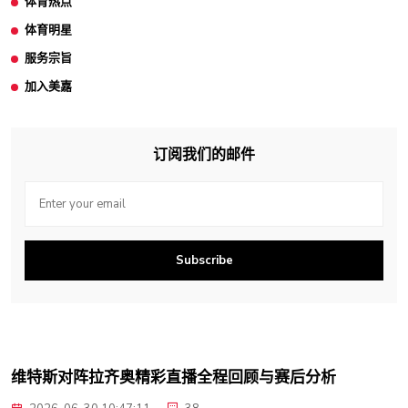
体育热点
体育明星
服务宗旨
加入美嘉
订阅我们的邮件
Subscribe
维特斯对阵拉齐奥精彩直播全程回顾与赛后分析