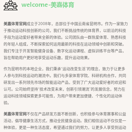
美嘉体育官网
成立于2008年，总部位于中国云南省昆明市。作为一家致力
于推动运动科技创新的公司，我们不断挑战传统的体育界，以前沿的科技
手段为运动爱好者带来全新的体验。公司团队由一群热爱体育、熟悉科技
的年轻人组成，不断探索如何运用最新的科技在运动领域中创新和突破。
我们专注于开发智能健身设备、数字化运动课程、虚拟训练平台等产品，
旨在帮助用户更好地享受运动乐趣，提升运动效果。
作为昆明市的本地企业，我们秉承“运动改变生活”的理念，致力于让更多
人参与到科技运动的潮流中。我们与多家体育学院、科研机构合作，共同
研发出一系列领先市场的智能运动产品，受到了广大运动爱好者的欢迎和
认可。公司始终坚持“技术改变未来，创新引领潮流”的发展信念，努力在
运动科技领域探索更多可能性，为用户带来更加便捷、个性化的运动体
验。
美嘉体育官网
不仅在产品研发方面不断创新，也积极参与体育赛事和公益
活动，倡导健康生活方式，推动全民健身运动。我们相信运动不仅仅是一
种体验，更是一种生活态度，希望通过我们的努力，让更多人享受到运动