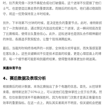
时，拉齐奥凭借一次快节奏配合成功打破僵局，这个进球不仅提振了他们
士气，也是塑造比赛走势的重要因素。而随后的阶段内，他们通过稳固防
守，将这一优势保持至上半时结束。
另外，下半场第75分钟的时候，是决定胜负的重要节点。此时，维特斯抓
住了一次角球机会，通过禁区内混战完成第二个进球，这一瞬间彻底改变
了比赛格局，使得主队重拾信心。此外，这粒进球也是团队合作精神最好
的体现，各路选手默契配合，让整个现场沸腾起来。
最后，当裁判吹响终场哨声的一刹那，全体观众欢呼雀跃，而失落感笼罩
在客队身上。这些关键瞬间不仅是技术层面的较量，更是心理层面上的博
弈，每一个细节都可能影响到最终结果，使得整场赛事更加扑朔迷离。
美嘉体育平台
4、赛后数据及表现分析
根据赛后的统计数据，本场比赛抛出了多个有趣的信息。首先，从控球率
来看，维特斯达到了60%以上，可以说他们在整体掌控上优于拉齐奥。然
而，仅仅依靠控球并不能确保胜利，因为有效射门次数才是真正衡量攻击
效率的重要指标。在这一点上，两队其实差距并不明显，但关键机会把握