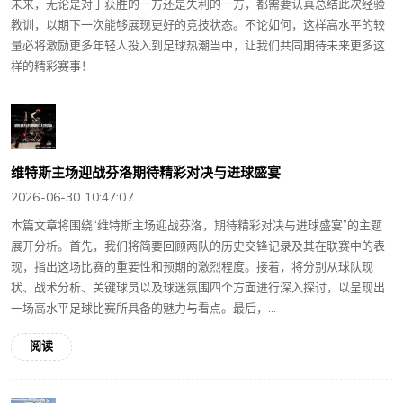
未来，无论是对于获胜的一方还是失利的一方，都需要认真总结此次经验
教训，以期下一次能够展现更好的竞技状态。不论如何，这样高水平的较
量必将激励更多年轻人投入到足球热潮当中，让我们共同期待未来更多这
样的精彩赛事！
维特斯主场迎战芬洛期待精彩对决与进球盛宴
2026-06-30 10:47:07
本篇文章将围绕“维特斯主场迎战芬洛，期待精彩对决与进球盛宴”的主题
展开分析。首先，我们将简要回顾两队的历史交锋记录及其在联赛中的表
现，指出这场比赛的重要性和预期的激烈程度。接着，将分别从球队现
状、战术分析、关键球员以及球迷氛围四个方面进行深入探讨，以呈现出
一场高水平足球比赛所具备的魅力与看点。最后，...
阅读