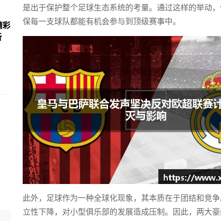
是出于保护整个足球生态系统的考量。通过这样的举动，
保每一支球队都能有机会参与到顶级赛事中。
精彩
析
此外，足球作为一种全球化现象，其本质在于团结和竞争
立性下降，对小型俱乐部的发展造成压制。因此，两大豪