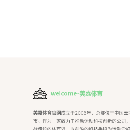
美嘉体育官网
成立于2008年，总部位于中国云
市。作为一家致力于推动运动科技创新的公司
战传统的体育界，以前沿的科技手段为运动爱