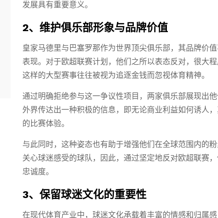
发展具有重要意义。
2、维护俱乐部形象与品牌价值
皇家马德里与巴塞罗那作为世界顶尖俱乐部，其品牌价值
表现。对于欧超联赛计划，他们之所以表态反对，很大程
这样的大型赛事往往被视为追逐金钱而忽视体育精神。
通过明确拒绝参与这一争议性项目，两家俱乐部展现出他
外界传达出一种积极的信息，即无论商业利益如何诱人，
的比赛体验。
与此同时，这种姿态也有助于增强他们在全球范围内的粉
关心球迷感受的球队，因此，通过坚定地反对欧超联赛，
忠诚度。
3、保留球迷文化的重要性
在现代体育产业中，球迷文化承载着丰富的情感和归属感