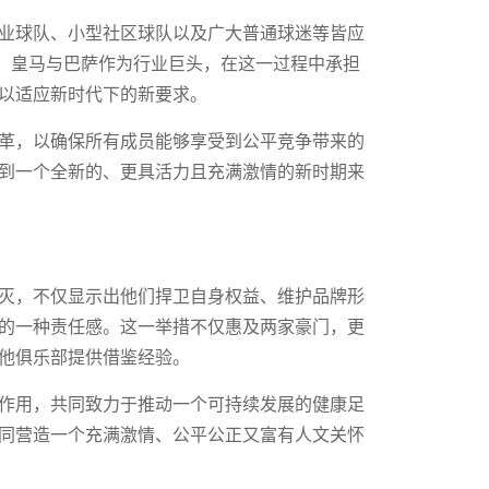
业球队、小型社区球队以及广大普通球迷等皆应
”。皇马与巴萨作为行业巨头，在这一过程中承担
以适应新时代下的新要求。
革，以确保所有成员能够享受到公平竞争带来的
到一个全新的、更具活力且充满激情的新时期来
灭，不仅显示出他们捍卫自身权益、维护品牌形
的一种责任感。这一举措不仅惠及两家豪门，更
他俱乐部提供借鉴经验。
作用，共同致力于推动一个可持续发展的健康足
同营造一个充满激情、公平公正又富有人文关怀