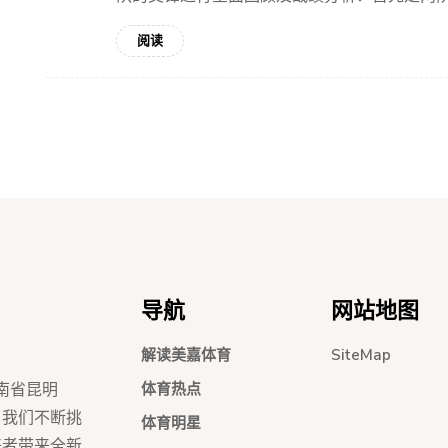
阅读
导航
网站地图
解读美嘉体育
SiteMap
南省昆明
体育热点
，我们不断挑
体育明星
好者带来全新