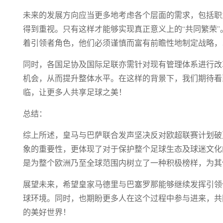
未来的发展方向应当更多地考虑各个层面的需求，包括职
得到重视。只有这样才能够实现真正意义上的“共同繁荣
着引领者角色，他们必须谨慎而富有前瞻性地制定战略，
同时，各国足协及国际足联亦需针对现有管理体系进行改
机会，从而提升整体水平。在这样的背景下，我们期待看
临，让更多人共享足球之美！
总结：
综上所述，皇马与巴萨联合发声坚决反对欧超联赛计划破
象的重要性，更体现了对于保护整个足球生态及球迷文化
是为整个欧洲乃至全球范围内树立了一种积极榜样，为其
展望未来，希望皇家马德里与巴塞罗那能够继续发挥引领
球环境。同时，也期盼更多人在这个过程中参与进来，共
的美好世界！