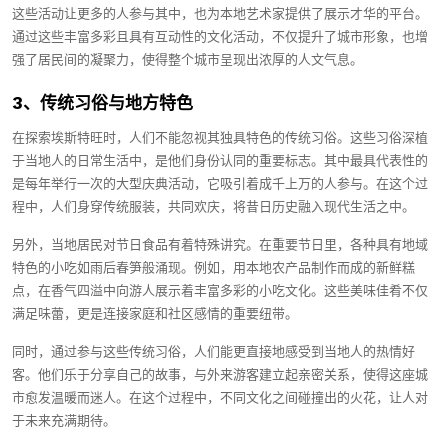
这些活动让更多的人参与其中，也为本地艺术家提供了展示才华的平台。
通过这些丰富多彩且具有互动性的文化活动，不仅提升了城市形象，也增
强了居民间的凝聚力，使得整个城市呈现出浓厚的人文气息。
3、传统习俗与地方特色
在探索埃斯特旺时，人们不能忽视其独具特色的传统习俗。这些习俗深植
于当地人的日常生活中，是他们身份认同的重要标志。其中最具代表性的
是每年举行一次的大型庆典活动，它吸引着成千上万的人参与。在这个过
程中，人们身穿传统服装，共同欢庆，将昔日历史融入现代生活之中。
另外，当地居民对节日食品有着特殊讲究。在重要节日里，各种具有地域
特色的小吃如雨后春笋般涌现。例如，用本地农产品制作而成的新鲜糕
点，在香气四溢中向游人展示着丰富多彩的小吃文化。这些美味佳肴不仅
满足味蕾，更是连接家庭和社区感情的重要纽带。
同时，通过参与这些传统习俗，人们能更直接地感受到当地人的热情好
客。他们乐于分享自己的故事，与外来游客建立起亲密关系，使得这座城
市愈发温暖而迷人。在这个过程中，不同文化之间碰撞出的火花，让人对
于未来充满期待。