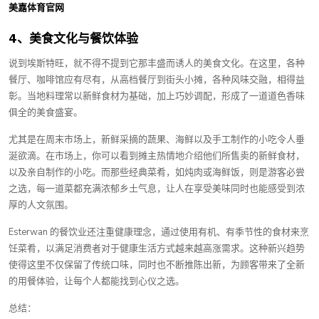
美嘉体育官网
4、美食文化与餐饮体验
说到埃斯特旺，就不得不提到它那丰盛而诱人的美食文化。在这里，各种
餐厅、咖啡馆应有尽有，从高档餐厅到街头小摊，各种风味交融，相得益
彰。当地料理常以新鲜食材为基础，加上巧妙调配，形成了一道道色香味
俱全的美食盛宴。
尤其是在周末市场上，新鲜采摘的蔬果、海鲜以及手工制作的小吃令人垂
涎欲滴。在市场上，你可以看到摊主热情地介绍他们所售卖的新鲜食材，
以及亲自制作的小吃。而那些经典菜肴，如炖肉或海鲜饭，则是游客必尝
之选，每一道菜都充满浓郁乡土气息，让人在享受美味同时也能感受到浓
厚的人文氛围。
Esterwan 的餐饮业还注重健康理念，通过使用有机、有季节性的食材来烹
饪菜肴，以满足消费者对于健康生活方式越来越高涨需求。这种新兴趋势
使得这里不仅保留了传统口味，同时也不断推陈出新，为顾客带来了全新
的用餐体验，让每个人都能找到心仪之选。
总结：