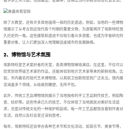
着许多艺术作品，包括雕塑、壁画等，反映出当时宗教信仰及社会生活。
除了大教堂，还有许多其他值得一探的历史遗迹。例如，当地的一些博物
馆展示了从考古到近现代各个时期的重要文物，为游客揭开了埃斯特旺悠
久历史的一角。这些建筑和遗迹不仅吸引着众多游客，也成为学者研究的
重要对象，让人们更加深入地理解这座城市的发展脉络。
2、博物馆与艺术氛围
埃斯特旺是艺术爱好者的天堂，各类博物馆琳琅满目。在这里，不仅可以
欣赏到世界级艺术家的作品，还能体验到地方艺术家带来的新鲜视角。比
如，市内著名的现代艺术博物馆，以其前卫创新而受到广泛关注。馆内展
览涵盖多个领域，从绘画到雕塑，无所不包。
此外，传统工艺品博物馆则展示了当地独有的手工艺品制作技艺，例如陶
瓷、纺织等。这些传承已久的技艺，不仅体现了当地居民对美好生活追
求，也是对传统文化的一种保护和延续。每一件工艺品都饱含着制作者对
生活、自然以及社会变迁深刻思考。
每年，埃斯特旺还会举办各种艺术节和文化活动，如音乐节、美食节等，