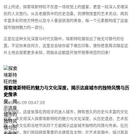
综上所述，探索埃斯特旺不仅是一场视觉上的盛宴，更是一段深入灵魂深
处的人文旅行。从古老建筑中的历史沧桑，到博物馆里的艺术灵动，再到
丰富多彩的地方特色以及令人垂涎欲滴的美食，每一个元素都构成了这座
城市独特魅力的一部分。
正是在这种文化深度与时代交融中，埃斯特旺展现出了她无可替代的位
置。不论你来自何方，这里总会给你留下难忘印象，使你愿意再次踏足这
片土地去探索更多未知，而她永远都是开放怀抱等待您的归来！
探索埃斯特旺的魅力与文化深度，揭示这座城市的独特风情与历
史传承
2026-06-09 09:47:38
埃斯特旺，这座坐落在西班牙的迷人城市，拥有悠久的历史与丰富的文化
底蕴。本文将深入探索埃斯特旺的魅力与文化深度，从历史遗迹、艺术氛
围、美食文化和当地节庆四个方面揭示这座城市独特的风情与传承。在历
史遗迹中，我们将回顾其重要的古建筑及文物；在艺术氛围中，探讨其音