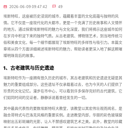
2026-06-09 09:47:42
49
埃斯特旺，这座被历史浸润的城市，蕴藏着丰富的文化底蕴与独特的风
情。它不仅是一座现代化的大都市，更是一个充满了历史故事和人文情怀
的地方。通过探索埃斯特旺的魅力与文化深度，我们将揭示这座城市如何
在岁月中积淀下来的独特气质。从古老建筑、博物馆艺术，到当地传统习
俗和美食文化，每一个细节都展现了埃斯特旺的多样性与吸引力。本篇文
章将从四个方面详细阐述埃斯特旺的魅力，帮助读者更深入地了解这颗璀
璨明珠背后的故事。
1、古老建筑与历史遗迹
埃斯特旺作为一座拥有悠久历史的城市，其古老建筑和历史遗迹无疑是其
魅力的重要组成部分。这些遗址不仅承载着过去，也为今天的人们提供了
珍贵的文化记忆。漫步在市中心，可以看到许多保存完好的古代建筑，它
们如同时间的见证者，静静诉说着曾经发生的一切。
其中最具代表性的要数埃斯特旺大教堂，该教堂以其宏伟壮观而闻名，是
融合哥特式与巴洛克风格的重要实例。走进教堂内部，华丽的彩色玻璃窗
映射出五彩斑斓的光影，让人不禁感叹建筑艺术之美。此外，教堂内珍藏