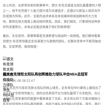
综上所述，在即将到来的新赛季中，德文·布克无疑是太阳队最重要的人物
之一。他不仅凭借个人能力提升成为关键选手，还通过与新加入球员合作
形成强大阵容。此外，全新的战术体系及来自媒体和球迷群体的大力支
持，都将在很大程度上推动他的表现。因此，我们相信，只要保持这种良
好的发展势头，未来必定能迎来属于他们的新辉煌！
最后，无论如何，新赛季都是充满希望与挑战的一段旅程。我们期待着看
到德文·布克带领着这支充满潜力与激情的团队，在繁杂竞争中不断突破自
我，实现梦想，再续辉煌！
德文布克领衔太阳队再创辉煌助力球队冲击NBA总冠军
2026-06-08 06:32:47
德文·布克作为菲尼克斯太阳队的核心球员，近年来在NBA赛场上展现出了
非凡的才华和领导能力。他的出色表现不仅为球队赢得了众多胜利，也让
太阳队在竞争激烈的联盟中重新焕发了光彩。本文将从四个方面详细探讨
布克如何领衔太阳队再创辉煌，并助力球队冲击NBA总冠军。首先，我们