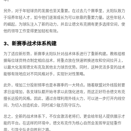
另外，对于年轻球员的发展也至关重要。在过去几个赛季里，太阳队致力
于培养年轻人才，如今他们逐渐成长为可以依靠的重要力量。这些年轻人
的崛起，为球队注入了新的动力，并且让德文布克拥有更多选择空间，使
他的领导工作变得更加轻松有效。
3、新赛季战术体系构建
为了适应新形势，新赛季太阳队针对战术体系进行了重新构建。教练组根
据每位球员特点制定相应战术，将重点放在快速转换进攻和空间拉开上，
以最大化发挥德文布克及其他主力球员优势。同时，这种灵活多变的战术
能够有效地应对不同风格对手，实现针对性策略。
此外，增加三分投射频率也是本赛季的一大特点。随着联盟对外线投射要
求日益增加，各支球队都开始寻求以此强化进攻，而这正好符合德文布克
擅长远投的风格。因此，通过合理利用外线火力，可以进一步打开内线空
间，为切入创造机会，同时减少敌方防守压力。
总之，全新的战术体系下，不仅会激活老将们，更会给年轻人提供展示才
能的平台。在这样的环境中，德文布克作为核心自然会发挥举足轻重作
用，引导全队走向胜利之路。