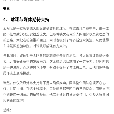
美嘉
4、球迷与媒体期待支持
太阳队是一支历史悠久却又饱受波折的球队。在过去几个赛季中，由于成
绩不佳导致部分忠实粉丝流失。但随着德文布克等人的崛起以及管理层的
新思路，大批老粉丝重新回归，同时也吸引了许多新观众关注。从而使得
主场氛围愈加热烈，对球队形成强有力支持。
与此同时，媒体对于太阳队的新期待也是显而易见。各大体育评论员纷纷
表示，看好新赛季的发展潜力，这无疑给球队施加了一定压力，但同时也
是一种激励。而这种舆论环境，有助于提升全体成员士气，让他们保持高
昂斗志去迎接挑战。
当然，仅仅依靠外界支持并不足以确保成功，因此整个团队必须齐心协
作，共同拼搏。在这个过程中，每位成员都要明白自己的使命，而德文·布
克则是这一切背后的精神领袖，他需要通过自身表率作用，引领大家共同
迈向新的辉煌！
总结：