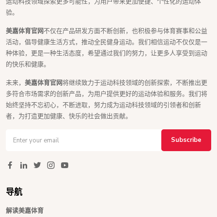
运动科技领域探索更多可能性，为用户带来更加便捷、个性化的运动体
验。
美嘉体育官网
不仅在产品研发方面不断创新，也积极参与体育赛事和公益
活动，倡导健康生活方式，推动全民健身运动。我们相信运动不仅仅是一
种体验，更是一种生活态度，希望通过我们的努力，让更多人享受到运动
的快乐和健康。
未来，
美嘉体育官网
将继续致力于运动科技领域的创新探索，不断推出更
多符合市场需求的创新产品，为用户提供更好的运动体验和服务。我们将
始终坚持不忘初心，不断进取，努力成为运动科技领域的引领者和创新
者，为打造更加健康、快乐的社会做出贡献。
Subscribe
导航
解读美嘉体育