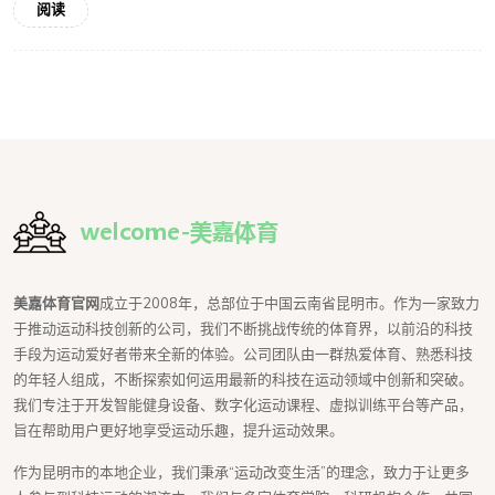
阅读
美嘉体育官网
成立于2008年，总部位于中国云南省昆明市。作为一家致力
于推动运动科技创新的公司，我们不断挑战传统的体育界，以前沿的科技
手段为运动爱好者带来全新的体验。公司团队由一群热爱体育、熟悉科技
的年轻人组成，不断探索如何运用最新的科技在运动领域中创新和突破。
我们专注于开发智能健身设备、数字化运动课程、虚拟训练平台等产品，
旨在帮助用户更好地享受运动乐趣，提升运动效果。
作为昆明市的本地企业，我们秉承“运动改变生活”的理念，致力于让更多