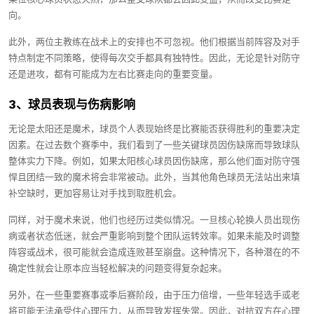
向。
此外，两位主教练在战术上的安排也不可忽视。他们根据当前阵容及对手
特点制定不同策略，使得每次交手都具有独特性。因此，无论是针对防守
还是进攻，都有可能成为左右比赛走向的重要变量。
3、球员表现与伤病影响
无论是太阳还是魔术，球员个人表现始终是比赛能否获得胜利的重要决定
因素。在过去数个赛季中，我们看到了一些关键球员因伤缺席而导致球队
整体实力下降。例如，如果太阳核心球员因伤缺席，那么他们面对防守强
悍且团结一致的魔术将会非常被动。此外，当其他角色球员无法站出来填
补空缺时，更加容易让对手找到取胜机会。
同样，对于魔术来说，他们也经历过类似情况。一旦核心轮换人员出现伤
病或者状态低迷，就会严重影响到整个团队运转效率。如果未能及时调整
阵容或战术，很可能就会造成连败甚至崩盘。这种情况下，各种潜在的不
确定性就会让原本应当轻松解决的问题变得复杂起来。
另外，在一些重要赛事或季后赛阶段，由于压力倍增，一些年轻选手或老
将可能无法承受住心理压力，从而导致发挥失常。因此，对抗双方在心理