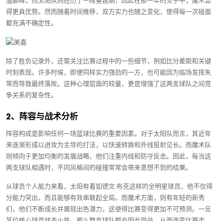
值巅峰，而太阳队则经历了一段重建期，因此在那一年的交手中，魔术显
得更具优势。然而随着时间推移，双方实力也随之变化，使得每一次碰面
都充满不确定性。
除了胜负记录外，还需关注比赛过程中的一些细节，例如比分差距和关键
时刻表现。许多时候，即便同样实力强劲的一方，也可能因为临场发挥失
常而导致最终落败。这种心理层面的较量，更是增强了这两支球队之间竞
争关系的复杂性。
2、阵容与战术分析
阵容构成是影响任何一场篮球比赛的重要因素。对于太阳队而言，其近年
来逐渐形成以进攻为主导的打法，以快速转换和外线投射见长。而魔术队
则倾向于更加均衡的发展战略，他们注重内线和防守反击。因此，每当这
两支球队相遇时，不同风格间的碰撞常常会带来意想不到的结果。
从球员个人能力来看，太阳有着如德文·布克这样的全明星球员，他不仅得
分能力突出，而且能够有效串联起全局。而魔术方面，则有年轻的新秀
们，他们不断成长并展现出色潜力，这使得比赛变得更加不可预测。一旦
某位核心球员状态火热，那么整支球队都会因此受益，从而改变比赛走