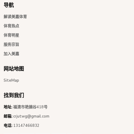
导航
解读美嘉体育
体育热点
体育明星
服务宗旨
加入美嘉
网站地图
SiteMap
找到我们
地址:
福清市艳摘谷418号
邮箱:
crjutwg@gmail.com
电话:
13147466832