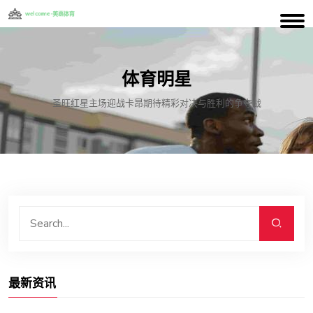
体育明星
圣旺红星主场迎战卡昂期待精彩对决与胜利的争夺战
最新资讯