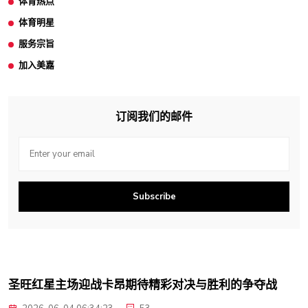
体育热点
体育明星
服务宗旨
加入美嘉
订阅我们的邮件
Subscribe
圣旺红星主场迎战卡昂期待精彩对决与胜利的争夺战