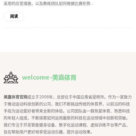
采用的应变措施，以及教练团队如何根据比赛形势...
阅读
美嘉体育官网
成立于2008年，总部位于中国云南省昆明市。作为一家致力
于推动运动科技创新的公司，我们不断挑战传统的体育界，以前沿的科技
手段为运动爱好者带来全新的体验。公司团队由一群热爱体育、熟悉科技
的年轻人组成，不断探索如何运用最新的科技在运动领域中创新和突破。
我们专注于开发智能健身设备、数字化运动课程、虚拟训练平台等产品，
旨在帮助用户更好地享受运动乐趣，提升运动效果。