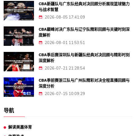
CBA新疆队与广东队经典对决回顾分析展现篮球魅力
与战术智慧
2026-08-05 17:41:09
CBA巅峰对决广东队与辽宁队精彩回顾与关键时刻深
度解析
2026-08-01 11:53:51
CBA季后赛深圳队与新疆队经典对决回顾与精彩时刻
深度解析
2026-07-21 21:28:54
CBA季前赛浙江队与广州队精彩对决全程直播回顾与
深度分析
2026-07-15 10:09:29
导航
解读美嘉体育