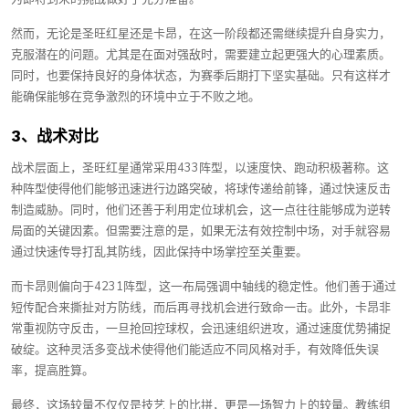
然而，无论是圣旺红星还是卡昂，在这一阶段都还需继续提升自身实力，
克服潜在的问题。尤其是在面对强敌时，需要建立起更强大的心理素质。
同时，也要保持良好的身体状态，为赛季后期打下坚实基础。只有这样才
能确保能够在竞争激烈的环境中立于不败之地。
3、战术对比
战术层面上，圣旺红星通常采用433阵型，以速度快、跑动积极著称。这
种阵型使得他们能够迅速进行边路突破，将球传递给前锋，通过快速反击
制造威胁。同时，他们还善于利用定位球机会，这一点往往能够成为逆转
局面的关键因素。但需要注意的是，如果无法有效控制中场，对手就容易
通过快速传导打乱其防线，因此保持中场掌控至关重要。
而卡昂则偏向于4231阵型，这一布局强调中轴线的稳定性。他们善于通过
短传配合来撕扯对方防线，而后再寻找机会进行致命一击。此外，卡昂非
常重视防守反击，一旦抢回控球权，会迅速组织进攻，通过速度优势捕捉
破绽。这种灵活多变战术使得他们能适应不同风格对手，有效降低失误
率，提高胜算。
最终，这场较量不仅仅是技艺上的比拼，更是一场智力上的较量。教练组