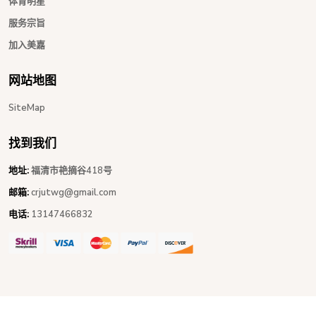
体育明星
服务宗旨
加入美嘉
网站地图
SiteMap
找到我们
地址:
福清市艳摘谷418号
邮箱:
crjutwg@gmail.com
电话:
13147466832