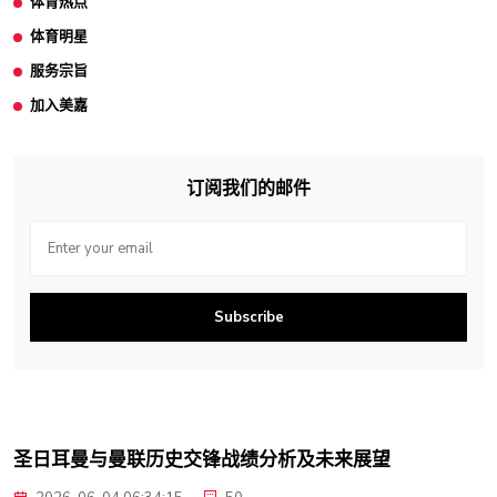
体育热点
体育明星
服务宗旨
加入美嘉
订阅我们的邮件
Subscribe
圣日耳曼与曼联历史交锋战绩分析及未来展望