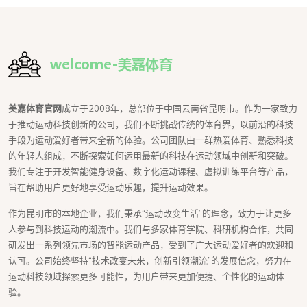
美嘉体育官网
成立于2008年，总部位于中国云南省昆明市。作为一家致力
于推动运动科技创新的公司，我们不断挑战传统的体育界，以前沿的科技
手段为运动爱好者带来全新的体验。公司团队由一群热爱体育、熟悉科技
的年轻人组成，不断探索如何运用最新的科技在运动领域中创新和突破。
我们专注于开发智能健身设备、数字化运动课程、虚拟训练平台等产品，
旨在帮助用户更好地享受运动乐趣，提升运动效果。
作为昆明市的本地企业，我们秉承“运动改变生活”的理念，致力于让更多
人参与到科技运动的潮流中。我们与多家体育学院、科研机构合作，共同
研发出一系列领先市场的智能运动产品，受到了广大运动爱好者的欢迎和
认可。公司始终坚持“技术改变未来，创新引领潮流”的发展信念，努力在
运动科技领域探索更多可能性，为用户带来更加便捷、个性化的运动体
验。