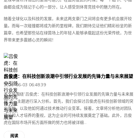
曲都会成为铭记于心的一部分，让人感受到体育竞技中的魅力所在。
随着全球化以及科技的发展，未来这两支豪门之间将会有更多机会展开较
量。而每一次碰撞都将成为新的里程碑，我们期待见证他们精彩纷呈的新
篇章，也希望那些站在绿茵场上的年轻人能够承载起这份光荣传统，为世
界带来更多震撼心灵的瞬间！
吕俊虎：在科技创新浪潮中引领行业发展的先锋力量与未来展望
2026-06-03 06:48:39
本文将围绕“吕俊虎：在科技创新浪潮中引领行业发展的先锋力量与未来展
望”这一主题进行深入分析。首先，我们会探讨吕俊虎在科技创新领域的突
出贡献，以及他如何通过技术推动行业变革。接着，文章将分析他对团队
建设和人才培养的重视，这为企业的可持续发展奠定了基础。此外，吕俊
虎在国际市场开拓方面所做的努力也将被详细...
阅读