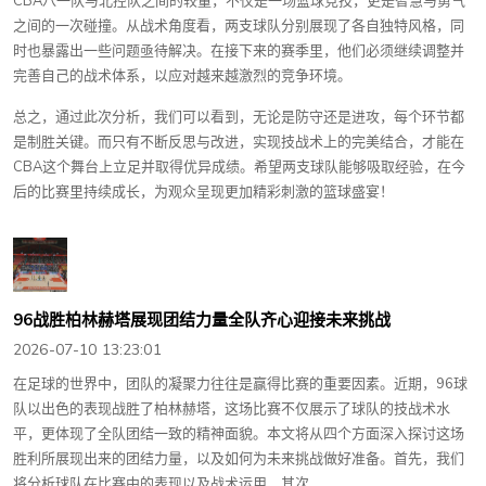
CBA八一队与北控队之间的较量，不仅是一场篮球竞技，更是智慧与勇气
之间的一次碰撞。从战术角度看，两支球队分别展现了各自独特风格，同
时也暴露出一些问题亟待解决。在接下来的赛季里，他们必须继续调整并
完善自己的战术体系，以应对越来越激烈的竞争环境。
总之，通过此次分析，我们可以看到，无论是防守还是进攻，每个环节都
是制胜关键。而只有不断反思与改进，实现技战术上的完美结合，才能在
CBA这个舞台上立足并取得优异成绩。希望两支球队能够吸取经验，在今
后的比赛里持续成长，为观众呈现更加精彩刺激的篮球盛宴！
96战胜柏林赫塔展现团结力量全队齐心迎接未来挑战
2026-07-10 13:23:01
在足球的世界中，团队的凝聚力往往是赢得比赛的重要因素。近期，96球
队以出色的表现战胜了柏林赫塔，这场比赛不仅展示了球队的技战术水
平，更体现了全队团结一致的精神面貌。本文将从四个方面深入探讨这场
胜利所展现出来的团结力量，以及如何为未来挑战做好准备。首先，我们
将分析球队在比赛中的表现以及战术运用，其次，...