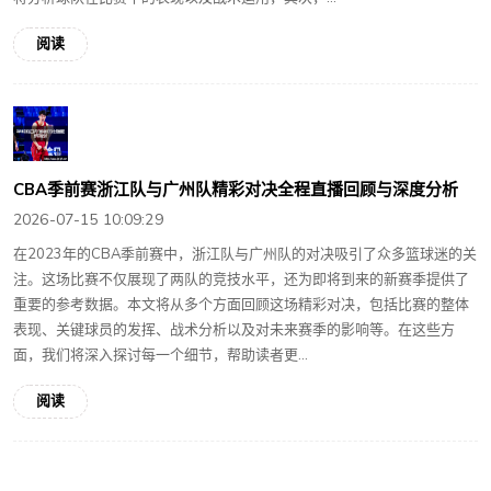
阅读
CBA季前赛浙江队与广州队精彩对决全程直播回顾与深度分析
2026-07-15 10:09:29
在2023年的CBA季前赛中，浙江队与广州队的对决吸引了众多篮球迷的关
注。这场比赛不仅展现了两队的竞技水平，还为即将到来的新赛季提供了
重要的参考数据。本文将从多个方面回顾这场精彩对决，包括比赛的整体
表现、关键球员的发挥、战术分析以及对未来赛季的影响等。在这些方
面，我们将深入探讨每一个细节，帮助读者更...
阅读