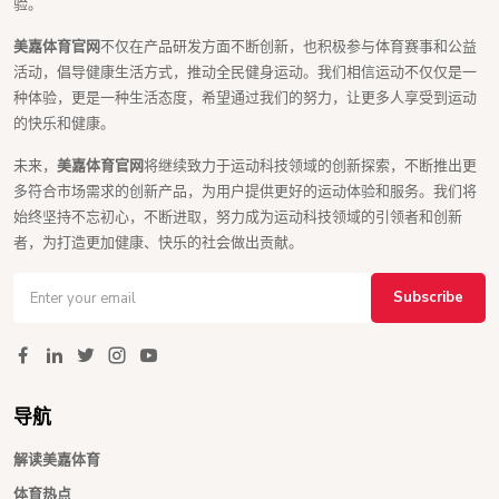
验。
美嘉体育官网
不仅在产品研发方面不断创新，也积极参与体育赛事和公益
活动，倡导健康生活方式，推动全民健身运动。我们相信运动不仅仅是一
种体验，更是一种生活态度，希望通过我们的努力，让更多人享受到运动
的快乐和健康。
未来，
美嘉体育官网
将继续致力于运动科技领域的创新探索，不断推出更
多符合市场需求的创新产品，为用户提供更好的运动体验和服务。我们将
始终坚持不忘初心，不断进取，努力成为运动科技领域的引领者和创新
者，为打造更加健康、快乐的社会做出贡献。
Subscribe
导航
解读美嘉体育
体育热点